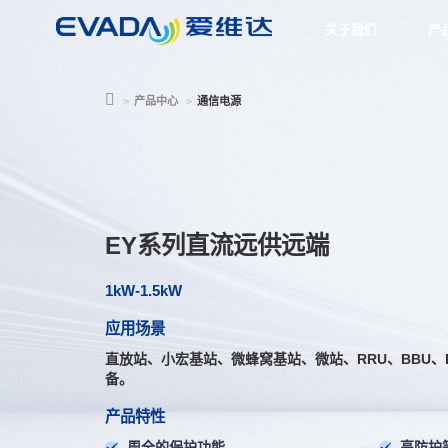
关于我们
产
产品中心
通信电源
EY系列直流远供远端
1kW-1.5kW
应用场景
直放站、小宏基站、微蜂窝基站、微站、RRU、BBU、EP
备。
产品特性
周全的保护功能
高防护